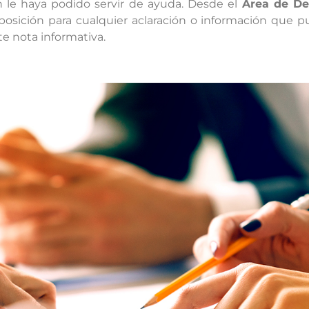
 le haya podido servir de ayuda. Desde el
Área de De
osición para cualquier aclaración o información que p
e nota informativa.