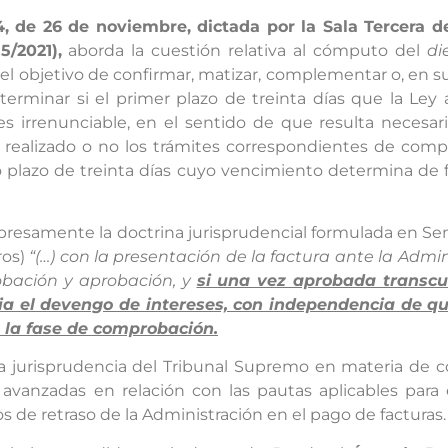
, de 26 de noviembre, dictada por la Sala Tercera d
5/2021),
aborda la cuestión relativa al cómputo del
di
l objetivo de confirmar, matizar, complementar o, en su 
eterminar si el primer plazo de treinta días que la Ley
s irrenunciable, en el sentido de que resulta necesar
realizado o no los trámites correspondientes de compr
plazo de treinta días cuyo vencimiento determina de f
 expresamente la doctrina jurisprudencial formulada en Sen
ros)
“(…) con la presentación de la factura ante la Admin
obación y aprobación, y
si una vez aprobada transcur
cia el devengo de intereses, con independencia de q
 la fase de comprobación.
a jurisprudencia del Tribunal Supremo en materia de c
 avanzadas en relación con las pautas aplicables para
 de retraso de la Administración en el pago de facturas.